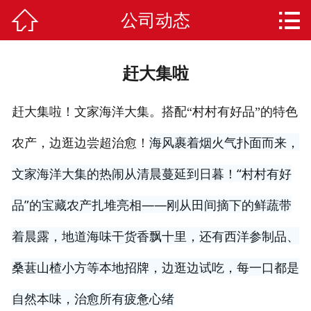


公司动态
网站首页
布好玩是什么
赶大集啦
产品库
赶大集啦！文家海洋大集。搭配“村村有好品”的特色
常见问题
海风裹着烟火气扑面而来，
农产，边逛边尝超治愈！
课程教案
文家海洋大集的热闹从清晨蔓延到日暮！“村村有好
区角环创
品”的宝藏农产扎堆亮相——刚从田间摘下的鲜蔬带
荣誉资质
着晨露，地道海味干货香飘十里，还有西洋参制品、
桑葚山楂小方等本地招牌，边逛边试吃，每一口都是
新闻动态
自然本味，治愈所有疲惫心绪