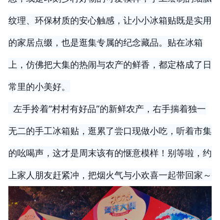
纹理、环保材质的安心触感，让小小冰箱贴既是实用
的家居点缀，也是逛集专属的纪念藏品。贴在冰箱
上，仿佛把大集的热闹与农产的鲜香，都定格成了日
常里的小美好。

  左手拎着“村村有好品”的新鲜农产，右手揣着独一
无二的手工冰箱贴，逛累了尝口现做小吃，听着市集
的吆喝声，这才是周末该有的惬意模样！别等啦，约
上家人朋友赶紧冲，把烟火气与小欢喜一起带回家～